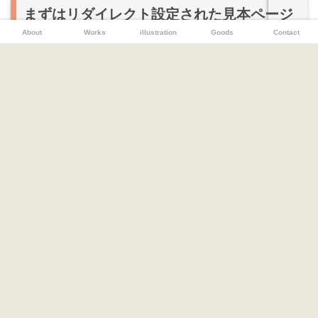
まずはリダイレクト設定された見本ページ
を見てみよう
About
Works
illustration
Goods
Contact
まずは下のリンクを押してみて下さい。※ページに移動し
たら3秒待ってみてください。
リダイレクト設定の見本ページ
どうでしょうか？
自動でこのページに戻ってくることができたと思います。
仕組みは簡単。
さっきのページにアクセスしたら、３秒後に自動でこのペ
ージに移動（リダイレクト）するという内容になっていま
す。