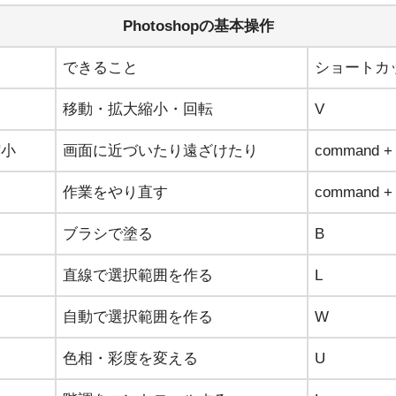
Photoshopの基本操作
できること
ショートカ
移動・拡大縮小・回転
V
縮小
画面に近づいたり遠ざけたり
command 
作業をやり直す
command +
ブラシで塗る
B
直線で選択範囲を作る
L
自動で選択範囲を作る
W
色相・彩度を変える
U