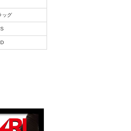
 ドラッグ
 S
 D